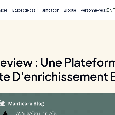
EN
vices
Études de cas
Tarification
Blogue
Personne-ressourc
Review : Une Platefor
e D'enrichissement 