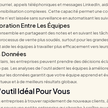
r courriel, appels téléphoniques et messages LinkedIn, ai
ensibilisation complexes. Cette capacité permet une 
 n'est laissée sans surveillance en automatisant les suiv
oration Entre Les Équipes
ensemble en partageant des notes et en suivant les tâches
ocessus de vente plus soudés, surtout pour les grandes 
ide les équipes à travailler plus efficacement vers leur
s Données
irs, les entreprises peuvent prendre des décisions écla
pas. Les analyses de l'outil aident les équipes à amélior
 sur les données garantit que votre équipe apprend et 
ctueux et à de meilleurs résultats globaux.
'outil Idéal Pour Vous
s entreprises à trouver rapidement de nouveaux clients, à g
 soyez une petite entreprise qui cherche à croître ou u