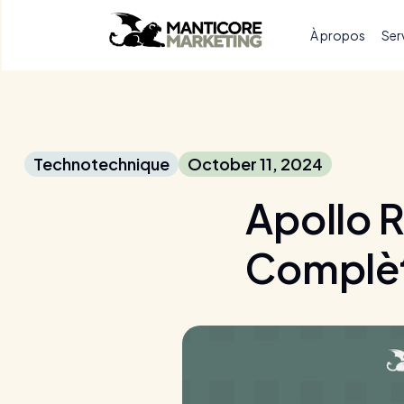
À propos
Ser
Technotechnique
October 11, 2024
Apollo 
Complèt