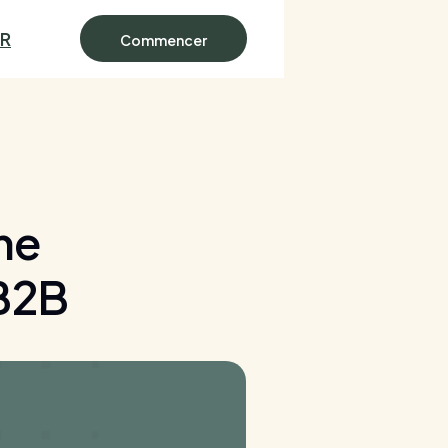
FR
e
Commencer
me
B2B